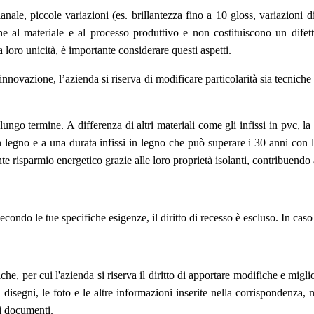
nale, piccole variazioni (es. brillantezza fino a 10 gloss, variazioni di
he al materiale e al processo produttivo e non costituiscono un difet
a loro unicità, è importante considerare questi aspetti.
 innovazione, l’azienda si riserva di modificare particolarità sia tecnich
ngo termine. A differenza di altri materiali come gli infissi in pvc, la 
in legno e a una durata infissi in legno che può superare i 30 anni con 
ente risparmio energetico grazie alle loro proprietà isolanti, contribuend
secondo le tue specifiche esigenze, il diritto di recesso è escluso. In caso
che, per cui l'azienda si riserva il diritto di apportare modifiche e migl
i, i disegni, le foto e le altre informazioni inserite nella corrispondenza,
li documenti.