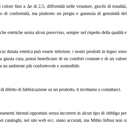
 colore fino a Δe di 2,5, difformità nelle venature, giochi di tonalità,
to di conformità, ma piuttosto un pregio e garanzia di genuinità del
e che estetiche senza alcun preavviso, sempre nel rispetto della qualità e
cui durata estetica può essere inferiore, i nostri prodotti in legno sono
la giusta cura, potrai beneficiare di un comfort costante e di un valore
o a un ambiente più confortevole e sostenibile.
 di difetto di fabbricazione su un prodotto, ti invitiamo a contattarci.
ioramenti ritenuti opportuni senza incorrere in alcun tipo di obbligo per
 nei cataloghi, nel sito web ecc. siano accurati, ma Milito Infissi non si