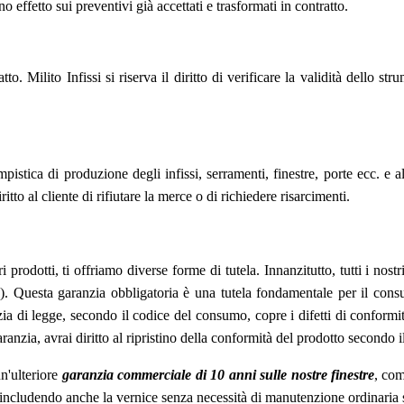
effetto sui preventivi già accettati e trasformati in contratto.
to. Milito Infissi si riserva il diritto di verificare la validità dello 
pistica di produzione degli infissi, serramenti, finestre, porte ecc. e 
to al cliente di rifiutare la merce o di richiedere risarcimenti.
i prodotti, ti offriamo diverse forme di tutela. Innanzitutto, tutti i nos
 Questa garanzia obbligatoria è una tutela fondamentale per il consum
nzia di legge, secondo il codice del consumo, copre i difetti di conform
aranzia, avrai diritto al ripristino della conformità del prodotto secondo 
un'ulteriore
garanzia commerciale di 10 anni sulle nostre finestre
, com
e, includendo anche la vernice senza necessità di manutenzione ordinaria 