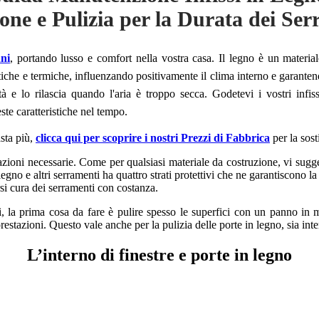
one e Pulizia per la Durata dei Se
nni
, portando lusso e comfort nella vostra casa. Il legno è un material
iche e termiche, influenzando positivamente il clima interno e garantendo
à e lo rilascia quando l'aria è troppo secca. Godetevi i vostri infiss
te caratteristiche nel tempo.
asta più,
clicca qui per scoprire i nostri Prezzi di Fabbrica
per la sost
mazioni necessarie. Come per qualsiasi materiale da costruzione, vi sugge
in legno e altri serramenti ha quattro strati protettivi che ne garantiscono
si cura dei serramenti con costanza.
i, la prima cosa da fare è pulire spesso le superfici con un panno in 
restazioni. Questo vale anche per la pulizia delle porte in legno, sia int
L’interno di finestre e porte in legno