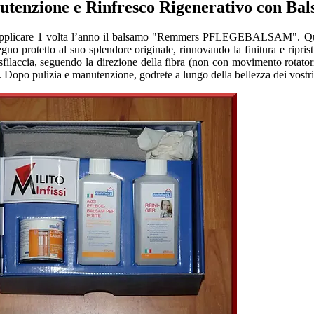
tenzione e Rinfresco Rigenerativo con Ba
di applicare 1 volta l’anno il balsamo "Remmers PFLEGEBALSAM". Questa
legno protetto al suo splendore originale, rinnovando la finitura e ripris
i sfilaccia, seguendo la direzione della fibra (non con movimento rota
i. Dopo pulizia e manutenzione, godrete a lungo della bellezza dei vostri