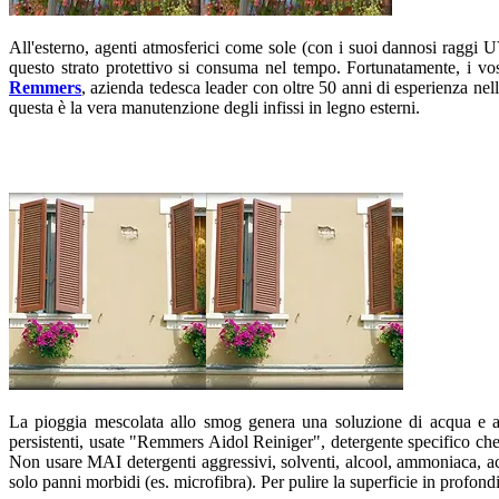
All'esterno, agenti atmosferici come sole (con i suoi dannosi raggi 
questo strato protettivo si consuma nel tempo. Fortunatamente, i vostr
Remmers
, azienda tedesca leader con oltre 50 anni di esperienza nella
questa è la vera manutenzione degli infissi in legno esterni.
La pioggia mescolata allo smog genera una soluzione di acqua e age
persistenti, usate "Remmers Aidol Reiniger", detergente specifico che
Non usare MAI detergenti aggressivi, solventi, alcool, ammoniaca, aci
solo panni morbidi (es. microfibra). Per pulire la superficie in profond