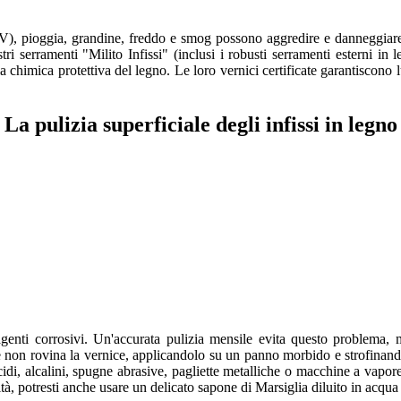
UV), pioggia, grandine, freddo e smog possono aggredire e danneggiare
i serramenti "Milito Infissi" (inclusi i robusti serramenti esterni in 
 chimica protettiva del legno. Le loro vernici certificate garantiscono lu
La pulizia superficiale degli infissi in legno
nti corrosivi. Un'accurata pulizia mensile evita questo problema, ma
 non rovina la vernice, applicandolo su un panno morbido e strofinando 
di, alcalini, spugne abrasive, pagliette metalliche o macchine a vapor
ità, potresti anche usare un delicato sapone di Marsiglia diluito in acqua 