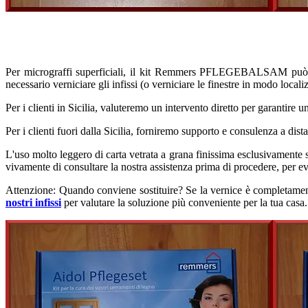
Per micrograffi superficiali, il kit Remmers PFLEGEBALSAM può esser
necessario verniciare gli infissi (o verniciare le finestre in modo loca
Per i clienti in Sicilia, valuteremo un intervento diretto per garantire u
Per i clienti fuori dalla Sicilia, forniremo supporto e consulenza a dista
L'uso molto leggero di carta vetrata a grana finissima esclusivamente s
vivamente di consultare la nostra assistenza prima di procedere, per evi
Attenzione: Quando conviene sostituire? Se la vernice è completamente
nostri infissi
per valutare la soluzione più conveniente per la tua casa.