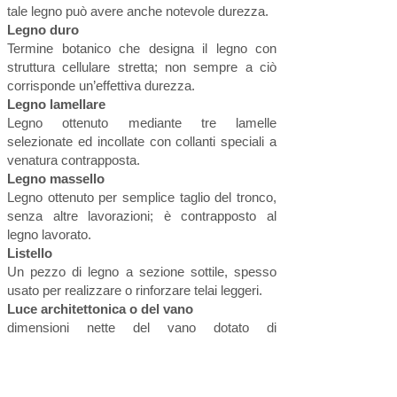
tale legno può avere anche notevole durezza.
Legno duro
Termine botanico che designa il legno con
struttura cellulare stretta; non sempre a ciò
corrisponde un’effettiva durezza.
Legno lamellare
Legno ottenuto mediante tre lamelle
selezionate ed incollate con collanti speciali a
venatura contrapposta.
Legno massello
Legno ottenuto per semplice taglio del tronco,
senza altre lavorazioni; è contrapposto al
legno lavorato.
Listello
Un pezzo di legno a sezione sottile, spesso
usato per realizzare o rinforzare telai leggeri.
Luce architettonica o del vano
dimensioni nette del vano dotato di
incorniciatura.
Maniglia finestra in legno
impugnatura dei congegni di apertura della