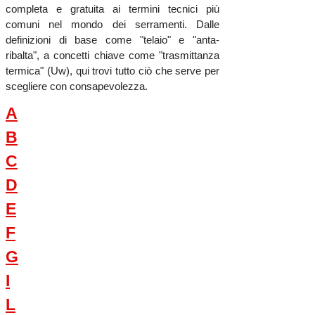
completa e gratuita ai termini tecnici più
comuni nel mondo dei serramenti. Dalle
definizioni di base come "telaio" e "anta-
ribalta", a concetti chiave come "trasmittanza
termica" (Uw), qui trovi tutto ciò che serve per
scegliere con consapevolezza.
A
B
C
D
E
F
G
I
L