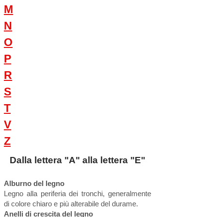
M
N
O
P
R
S
T
V
Z
Dalla lettera "A" alla lettera "E"
Alburno del legno
Legno alla periferia dei tronchi, generalmente
di colore chiaro e più alterabile del durame.
Anelli di crescita del legno