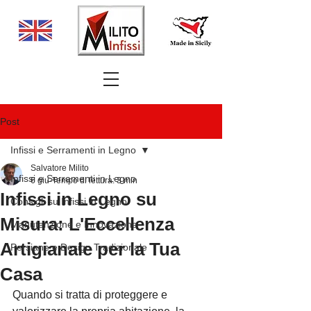
Post
Infissi e Serramenti in Legno
Salvatore Milito
Infissi e Serramenti in Legno
6 giu
Tempo di lettura: 3 min
Infissi in Legno su
Consigli su Infissi in Legno
Misura: L'Eccellenza
Manutenzione e Innovazione
Artigianale per la Tua
Persiane e Design Tradizionale
Casa
Quando si tratta di proteggere e 