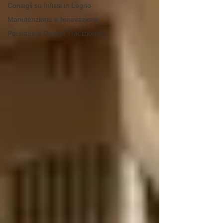
Consigli su Infissi in Legno
Manutenzione e Innovazione
Persiane e Design Tradizionale