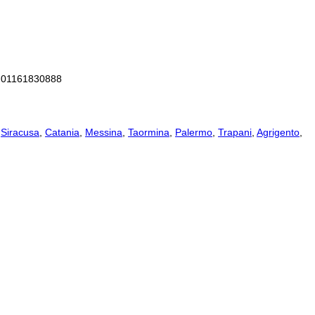
va 01161830888
,
Siracusa
,
Catania
,
Messina
,
Taormina
,
Palermo
,
Trapani
,
Agrigento
,