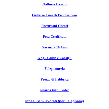
Galleria Lavori
Galleria Fasi di Produzione
Recensioni Clienti
Posa Certificata
Garanzia 10 Anni
Blog - Guide e Consigli
Falegnameria
Prezzo di Fabbrica
Guarda tutti i video
Infissi Semilavorati (per Falegnami)