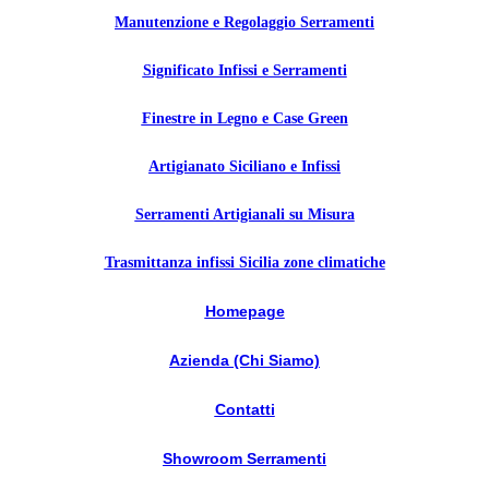
Manutenzione e Regolaggio Serramenti
Significato Infissi e Serramenti
Finestre in Legno e Case Green
Artigianato Siciliano e Infissi
Serramenti Artigianali su Misura
Trasmittanza infissi Sicilia zone climatiche
Homepage
Azienda (Chi Siamo)
Contatti
Showroom Serramenti