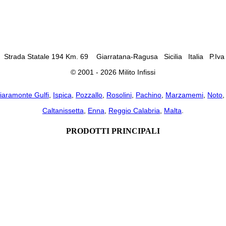
si" Strada Statale 194 Km. 69 Giarratana-Ragusa Sicilia Italia P.I
© 2001 - 2026 Milito Infissi
iaramonte Gulfi
,
Ispica
,
Pozzallo
,
Rosolini
,
Pachino
,
Marzamemi
,
Noto
Caltanissetta
,
Enna
,
Reggio Calabria
,
Malta
.
PRODOTTI PRINCIPALI