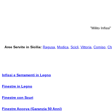
"Milito Infis
Aree Servite in Sicilia:
Ragusa
,
Modica
,
Scicli
,
Vittoria
,
Comiso
,
Ch
Infissi e Serramenti in Legno
Finestre in Legno
Finestre con Scuri
Finestre Accoya (Garanzia 50 Anni)