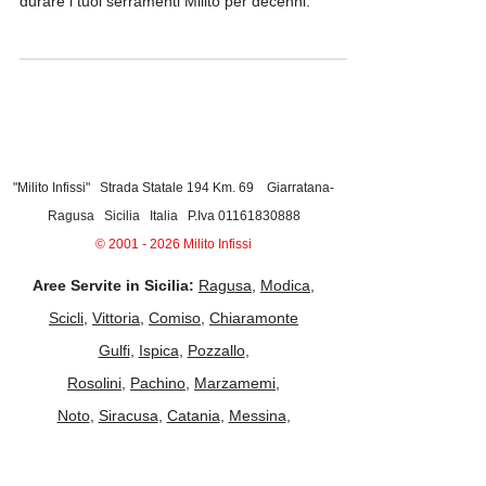
Minima! Bellezza che Dura
La manutenzione degli infissi in legno è difficile?
Falso! Scopri i semplici passaggi annuali per far
durare i tuoi serramenti Milito per decenni.
"Milito Infissi" Strada Statale 194 Km. 69 Giarratana-
Ragusa Sicilia Italia P.Iva
01161830888
©
2001 - 2026
Milito Infissi
Aree Servite in Sicilia:
Ragusa
,
Modica
,
Scicli
,
Vittoria
,
Comiso
,
Chiaramonte
Gulfi
,
Ispica
,
Pozzallo
,
Rosolini
,
Pachino
,
Marzamemi
,