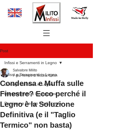
Post
Infissi e Serramenti in Legno
Salvatore Milito
Infissi e Serramenti in Legno
7 giu
Tempo di lettura: 6 min
Condensa e Muffa sulle
Consigli su Infissi in Legno
Finestre? Ecco perché il
Manutenzione e Innovazione
Legno è la Soluzione
Persiane e Design Tradizionale
Definitiva (e il "Taglio
Termico" non basta)