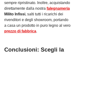
sempre ripristinato. Inoltre, acquistando 
direttamente dalla nostra 
falegnameria
Milito Infissi
, salti tutti i ricarichi dei 
rivenditori e degli showroom, portando 
a casa un prodotto in puro legno al vero 
prezzo di fabbrica
.
Conclusioni: Scegli la 
salute, scegli il Legno
Se il tuo obiettivo è eliminare 
definitivamente i problemi e cerchi un 
vero Stop Condensa e muffa, non 
cercare solo una finestra che "chiuda il 
buco". Cerca uno strumento di 
benessere.