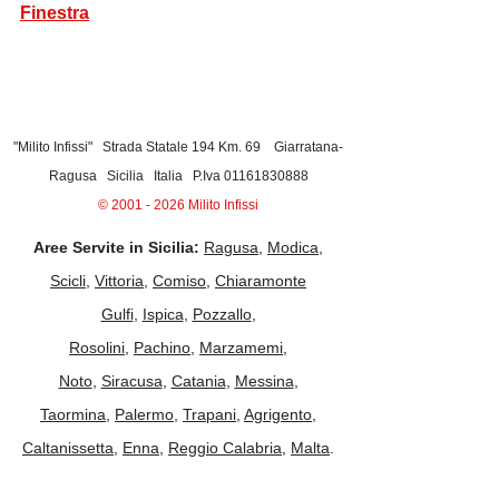
Finestra
"Milito Infissi" Strada Statale 194 Km. 69 Giarratana-
Ragusa Sicilia Italia P.Iva
01161830888
©
2001 - 2026
Milito Infissi
Aree Servite in Sicilia:
Ragusa
,
Modica
,
Scicli
,
Vittoria
,
Comiso
,
Chiaramonte
Gulfi
,
Ispica
,
Pozzallo
,
Rosolini
,
Pachino
,
Marzamemi
,
Noto
,
Siracusa
,
Catania
,
Messina
,
Taormina
,
Palermo
,
Trapani
,
Agrigento
,
Caltanissetta
,
Enna
,
Reggio Calabria
,
Malta
.