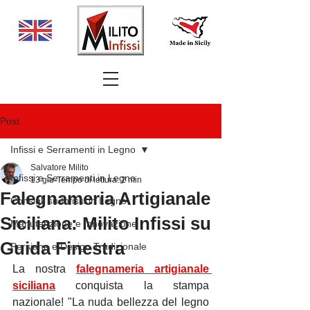
Post
Infissi e Serramenti in Legno
Salvatore Milito
Infissi e Serramenti in Legno
13 giu
Tempo di lettura: 2 min
Falegnameria Artigianale
Consigli su Infissi in Legno
Siciliana: Milito Infissi su
Manutenzione e Innovazione
Guida Finestra
Persiane e Design Tradizionale
La nostra 
falegnameria artigianale 
siciliana
 conquista la stampa 
nazionale! "La nuda bellezza del legno 