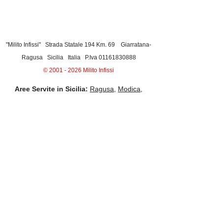
"Milito Infissi" Strada Statale 194 Km. 69 Giarratana-
Ragusa Sicilia Italia P.Iva
01161830888
©
2001 - 2026
Milito Infissi
Aree Servite in Sicilia:
Ragusa
,
Modica
,
Scicli
,
Vittoria
,
Comiso
,
Chiaramonte
Gulfi
,
Ispica
,
Pozzallo
,
Rosolini
,
Pachino
,
Marzamemi
,
Noto
,
Siracusa
,
Catania
,
Messina
,
Taormina
,
Palermo
,
Trapani
,
Agrigento
,
Caltanissetta
,
Enna
,
Reggio Calabria
,
Malta
.