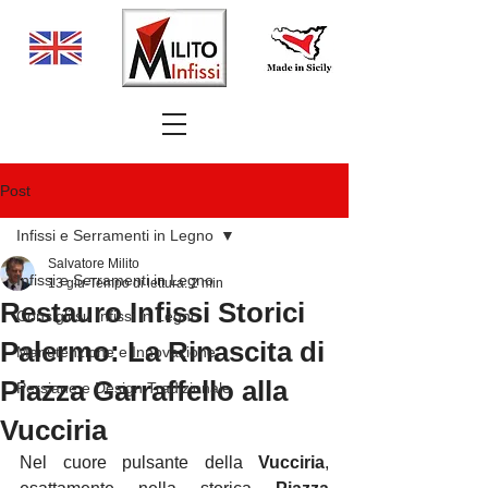
Post
Infissi e Serramenti in Legno
Salvatore Milito
Infissi e Serramenti in Legno
13 giu
Tempo di lettura: 2 min
Restauro Infissi Storici
Consigli su Infissi in Legno
Palermo: La Rinascita di
Manutenzione e Innovazione
Piazza Garraffello alla
Persiane e Design Tradizionale
Vucciria
Nel cuore pulsante della 
Vucciria
, 