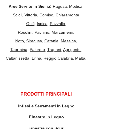
Aree Servite in Sicilia:
Ragusa
,
Modica
,
Scicli
,
Vittoria
,
Comiso
,
Chiaramonte
Gulfi
,
Ispica
,
Pozzallo
,
Rosolini
,
Pachino
,
Marzamemi
,
Noto
,
Siracusa
,
Catania
,
Messina
,
Taormina
,
Palermo
,
Trapani
,
Agrigento
,
Caltanissetta
,
Enna
,
Reggio Calabria
,
Malta
.
PRODOTTI PRINCIPALI
Infissi e Serramenti in Legno
Finestre in Legno
Finestre con Scuri