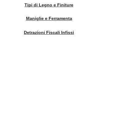
Tipi di Legno e Finiture
Maniglie e Ferramenta
Detrazioni Fiscali Infissi
FAQ - Domande Frequenti
Manutenzione e Regolaggio Serramenti
Significato Infissi e Serramenti
Finestre in Legno e Case Green
Artigianato Siciliano e Infissi
Serramenti Artigianali su Misura
Trasmittanza infissi Sicilia zone
climatiche