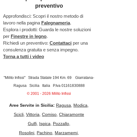
preventivo
Approfondisci: Scopri il nostro metodo di
lavoro nella pagina
Falegnameria
.
Esplora i prodotti: Guarda le nostre soluzioni
per
Finestre in legno
.
Richiedi un preventivo:
Contattaci
per una
consulenza gratuita e senza impegno.
Torna a tutti i video
"Milito Infissi" Strada Statale 194 Km. 69 Giarratana-
Ragusa Sicilia Italia P.Iva
01161830888
©
2001 - 2026
Milito Infissi
Aree Servite in Sicilia:
Ragusa
,
Modica
,
Scicli
,
Vittoria
,
Comiso
,
Chiaramonte
Gulfi
,
Ispica
,
Pozzallo
,
Rosolini
,
Pachino
,
Marzamemi
,