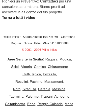
Richiedi un Preventivo:
Contattaci
per una
consulenza su misura. Siamo pronti ad
ascoltare le esigenze del tuo progetto.
Torna a tutti i video
"Milito Infissi" Strada Statale 194 Km. 69 Giarratana-
Ragusa Sicilia Italia P.Iva
01161830888
©
2001 - 2026
Milito Infissi
Aree Servite in Sicilia:
Ragusa
,
Modica
,
Scicli
,
Vittoria
,
Comiso
,
Chiaramonte
Gulfi
,
Ispica
,
Pozzallo
,
Rosolini
,
Pachino
,
Marzamemi
,
Noto
,
Siracusa
,
Catania
,
Messina
,
Taormina
,
Palermo
,
Trapani
,
Agrigento
,
Caltanissetta
,
Enna
,
Reggio Calabria
,
Malta
.