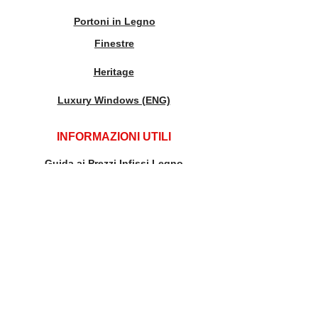
Portoni in Legno
Finestre
Heritage
Luxury Windows (ENG)
INFORMAZIONI UTILI
Guida ai Prezzi Infissi Legno
Guida alla Scelta delle Finestre
La Scelta del Vetro Isolante
Tipi di Legno e Finiture
Maniglie e Ferramenta